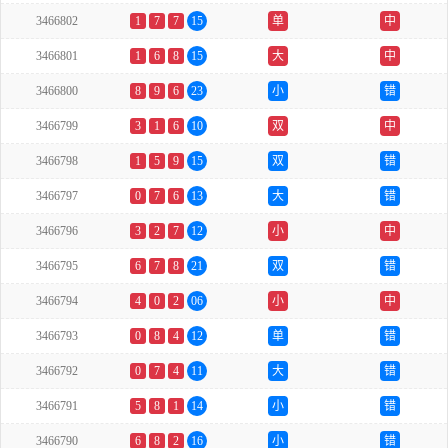
3466802
1
7
7
15
单
中
3466801
1
6
8
15
大
中
3466800
8
9
6
23
小
错
3466799
3
1
6
10
双
中
3466798
1
5
9
15
双
错
3466797
0
7
6
13
大
错
3466796
3
2
7
12
小
中
3466795
6
7
8
21
双
错
3466794
4
0
2
06
小
中
3466793
0
8
4
12
单
错
3466792
0
7
4
11
大
错
3466791
5
8
1
14
小
错
3466790
6
8
2
16
小
错