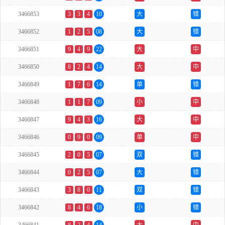
3466853
3
3
4
10
大
错
3466852
1
2
5
08
大
错
3466851
9
4
9
22
大
中
3466850
8
2
4
14
大
中
3466849
1
7
6
14
单
错
3466848
1
1
7
09
小
中
3466847
9
4
3
16
大
中
3466846
0
9
0
09
单
中
3466845
2
0
5
07
双
错
3466844
0
2
5
07
大
错
3466843
3
8
0
11
双
错
3466842
8
4
6
18
小
错