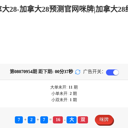
第
08070954
期 距下期:
00
分
36
秒
广告开关：
大单
未开:
11
期
小单
未开:
2
期
小双
未开:
1
期
7
+
2
+
7
=
16
-
大
双
咪牌