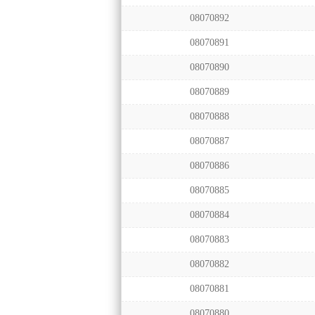
08070892
08070891
08070890
08070889
08070888
08070887
08070886
08070885
08070884
08070883
08070882
08070881
08070880