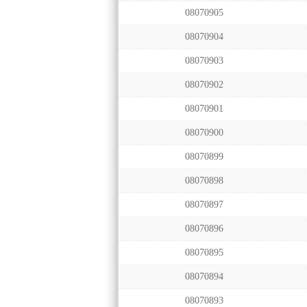
08070905
08070904
08070903
08070902
08070901
08070900
08070899
08070898
08070897
08070896
08070895
08070894
08070893