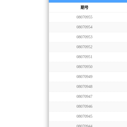
期号
08070955
08070954
08070953
08070952
08070951
08070950
08070949
08070948
08070947
08070946
08070945
08070944