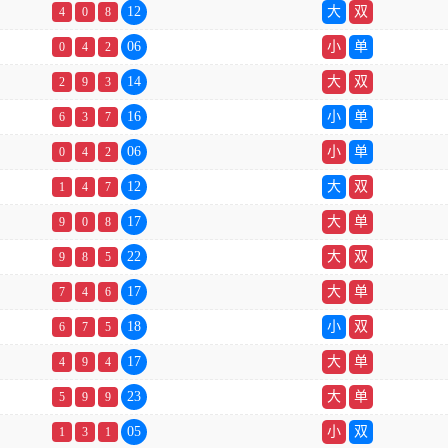
12
大
双
4
0
8
06
小
单
0
4
2
14
大
双
2
9
3
16
小
单
6
3
7
06
小
单
0
4
2
12
大
双
1
4
7
17
大
单
9
0
8
22
大
双
9
8
5
17
大
单
7
4
6
18
小
双
6
7
5
17
大
单
4
9
4
23
大
单
5
9
9
05
小
双
1
3
1