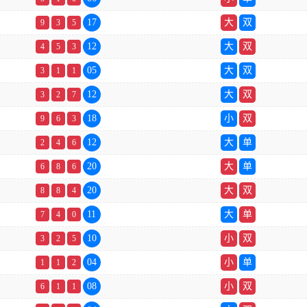
17
大
双
9
3
5
12
大
双
4
5
3
05
大
双
3
1
1
12
大
双
3
2
7
18
小
双
9
6
3
12
大
单
2
4
6
20
大
单
6
8
6
20
大
双
8
8
4
11
大
单
7
4
0
10
小
双
3
2
5
04
小
单
1
1
2
08
小
双
6
1
1