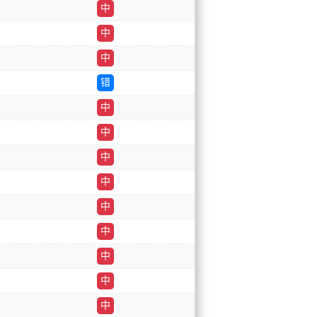
中
中
中
错
中
中
中
中
中
中
中
中
中