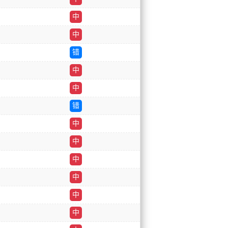
中
中
错
中
中
错
中
中
中
中
中
中