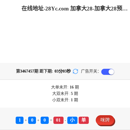
在线地址-28Yc.com 加拿大28-加拿大28预测官网咪牌|加拿大28结果预测官网|飞飞加拿大PC咪牌在线预测|加拿大预测在线PC预测|加拿大28咪牌结果查询_研究加拿大_组合!
第
3467457
期 距下期:
03
分
03
秒
广告开关：
大单
未开:
16
期
大双
未开:
5
期
小双
未开:
1
期
1
0
0
01
小
单
咪牌
+
+
=
-