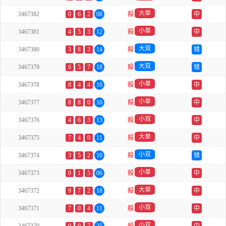
大单
3467382
0
6
2
08
殺
中
小单
3467381
4
5
3
12
殺
中
大双
3467380
3
8
3
14
殺
错
大双
3467379
6
5
7
18
殺
错
小单
3467378
8
4
4
16
殺
中
小单
3467377
8
8
0
16
殺
中
小双
3467376
4
6
3
13
殺
中
大单
3467375
7
4
0
11
殺
中
小双
3467374
3
5
2
10
殺
错
小单
3467373
0
1
5
06
殺
中
大单
3467372
9
7
2
18
殺
中
小双
3467371
7
0
4
11
殺
中
小双