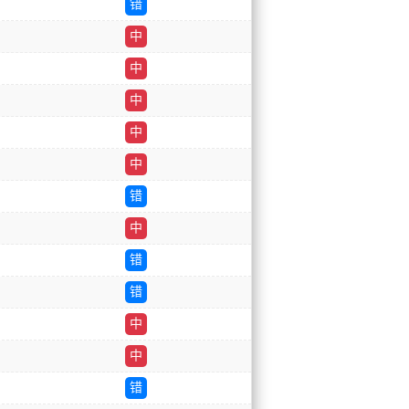
错
中
中
中
中
中
错
中
错
错
中
中
错