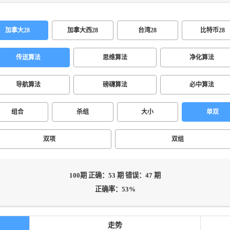
加拿大28
加拿大西28
台湾28
比特币28
传送算法
思维算法
净化算法
导航算法
磅礴算法
必中算法
组合
杀组
大小
单双
双项
双组
100期 正确：53 期 错误：47 期
正确率：53%
走势