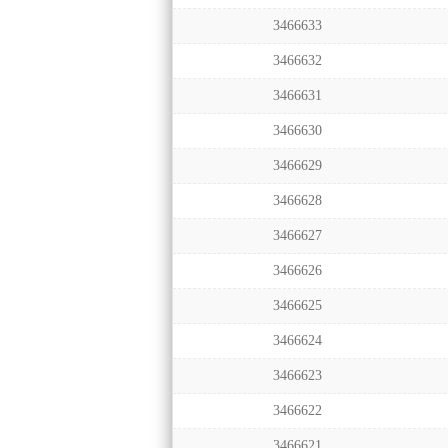
3466633
3466632
3466631
3466630
3466629
3466628
3466627
3466626
3466625
3466624
3466623
3466622
3466621