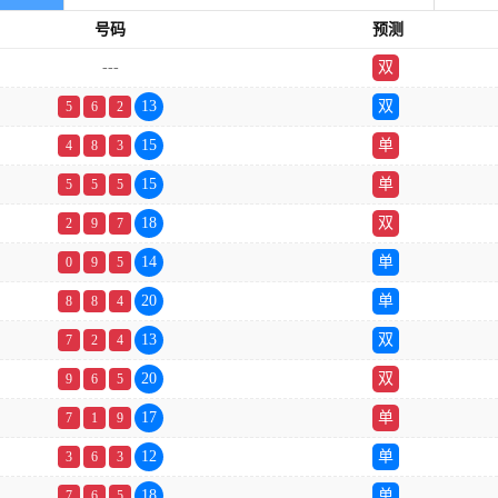
号码
预测
---
双
13
双
5
6
2
15
单
4
8
3
15
单
5
5
5
18
双
2
9
7
14
单
0
9
5
20
单
8
8
4
13
双
7
2
4
20
双
9
6
5
17
单
7
1
9
12
单
3
6
3
18
单
7
6
5