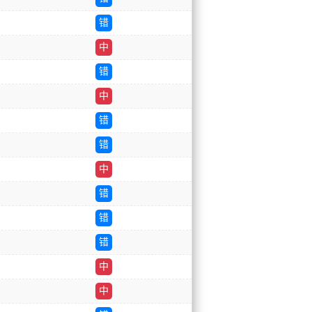
错
中
错
中
错
错
中
错
错
错
中
中