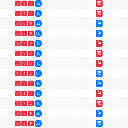
12
双
0
8
4
18
双
7
4
7
22
单
8
6
8
08
单
2
6
0
19
单
9
7
3
18
双
7
8
3
15
单
2
8
5
07
双
1
4
2
10
单
2
7
1
13
单
8
1
4
10
双
1
7
2
20
单
6
6
8
21
双
9
3
9