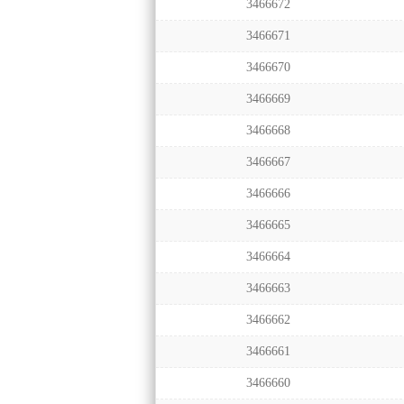
3466672
3466671
3466670
3466669
3466668
3466667
3466666
3466665
3466664
3466663
3466662
3466661
3466660