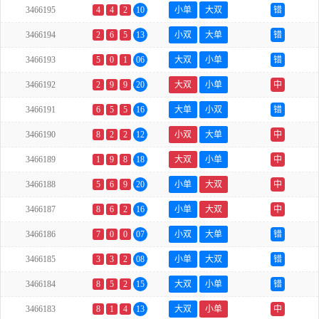
3466195
4
4
2
10
小单
大双
错
3466194
2
6
5
13
小双
大单
错
3466193
5
0
1
06
大双
小单
错
3466192
2
9
9
20
大双
小单
中
3466191
6
5
5
16
大单
小双
错
3466190
8
2
2
12
小双
大单
中
3466189
1
9
8
18
大双
小单
中
3466188
5
6
9
20
小单
大双
中
3466187
8
6
2
16
小单
大双
中
3466186
7
0
0
07
小双
大单
错
3466185
3
3
2
08
小单
大双
错
3466184
8
5
2
15
大双
小单
错
3466183
8
1
4
13
大双
小单
中