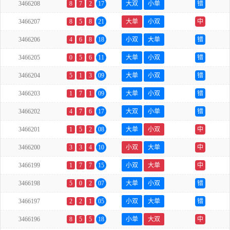
3466208
8
7
2
17
大双
小单
错
3466207
8
5
8
21
大单
小双
中
3466206
4
6
8
18
小双
大单
错
3466205
0
5
6
11
大单
小双
错
3466204
5
1
3
09
大单
小双
错
3466203
1
7
1
09
大单
小双
错
3466202
4
7
6
17
大双
小单
错
3466201
1
5
2
08
大单
小双
中
3466200
3
3
4
10
小双
大单
中
3466199
1
7
7
15
小双
大单
中
3466198
5
0
2
07
大单
小双
错
3466197
2
2
1
05
小双
大单
错
3466196
8
5
5
18
小单
大双
中