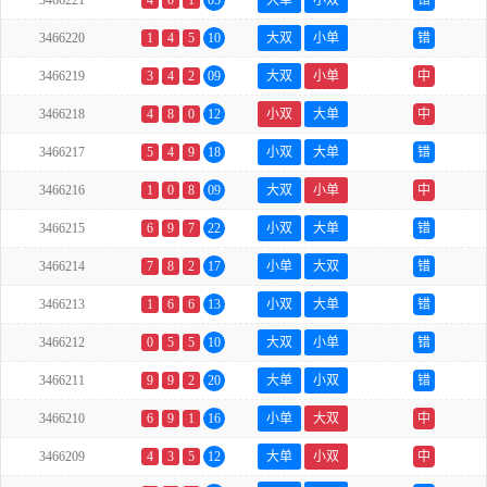
3466221
4
0
1
05
大单
小双
错
3466220
1
4
5
10
大双
小单
错
3466219
3
4
2
09
大双
小单
中
3466218
4
8
0
12
小双
大单
中
3466217
5
4
9
18
小双
大单
错
3466216
1
0
8
09
大双
小单
中
3466215
6
9
7
22
小双
大单
错
3466214
7
8
2
17
小单
大双
错
3466213
1
6
6
13
小双
大单
错
3466212
0
5
5
10
大双
小单
错
3466211
9
9
2
20
大单
小双
错
3466210
6
9
1
16
小单
大双
中
3466209
4
3
5
12
大单
小双
中