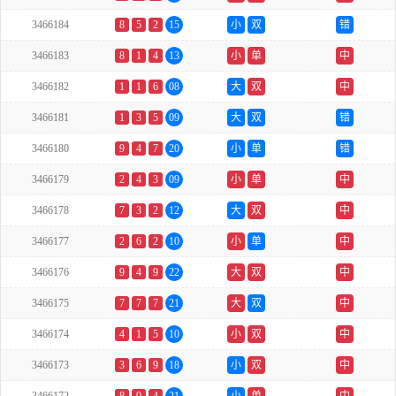
3466184
8
5
2
15
小
双
错
3466183
8
1
4
13
小
单
中
3466182
1
1
6
08
大
双
中
3466181
1
3
5
09
大
双
错
3466180
9
4
7
20
小
单
错
3466179
2
4
3
09
小
单
中
3466178
7
3
2
12
大
双
中
3466177
2
6
2
10
小
单
中
3466176
9
4
9
22
大
双
中
3466175
7
7
7
21
大
双
中
3466174
4
1
5
10
小
双
中
3466173
3
6
9
18
小
双
中