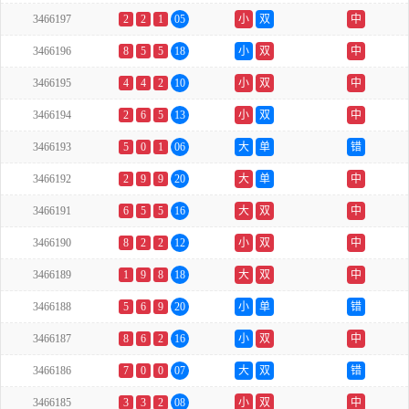
3466197
2
2
1
05
小
双
中
3466196
8
5
5
18
小
双
中
3466195
4
4
2
10
小
双
中
3466194
2
6
5
13
小
双
中
3466193
5
0
1
06
大
单
错
3466192
2
9
9
20
大
单
中
3466191
6
5
5
16
大
双
中
3466190
8
2
2
12
小
双
中
3466189
1
9
8
18
大
双
中
3466188
5
6
9
20
小
单
错
3466187
8
6
2
16
小
双
中
3466186
7
0
0
07
大
双
错
3466185
3
3
2
08
小
双
中