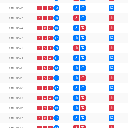
08100526
2
1
5
08
大
单
错
08100525
6
7
7
20
大
单
中
08100524
2
0
8
10
大
双
中
08100523
5
3
9
17
小
双
错
08100522
3
5
1
09
小
双
中
08100521
2
5
4
11
大
双
错
08100520
2
8
8
18
小
单
错
08100519
8
5
8
21
小
单
中
08100518
2
3
7
12
大
单
错
08100517
8
4
4
16
小
双
中
08100516
2
9
5
16
小
双
中
08100515
6
0
1
07
大
双
错