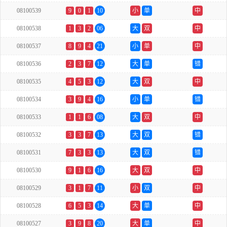
08100539
9
0
1
10
小
单
中
08100538
1
3
2
06
大
双
中
08100537
8
9
4
21
小
单
中
08100536
2
3
7
12
大
单
错
08100535
4
5
3
12
大
双
中
08100534
3
9
4
16
小
单
错
08100533
1
1
6
08
大
双
中
08100532
3
3
7
13
大
双
错
08100531
7
3
3
13
大
双
错
08100530
9
1
6
16
大
双
中
08100529
3
1
7
11
小
双
中
08100528
6
5
3
14
大
单
中
08100527
3
9
8
20
大
单
中