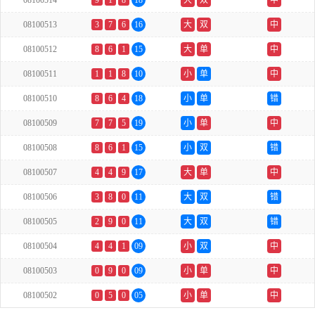
08100514
9
1
8
18
大
双
中
08100513
3
7
6
16
大
双
中
08100512
8
6
1
15
大
单
中
08100511
1
1
8
10
小
单
中
08100510
8
6
4
18
小
单
错
08100509
7
7
5
19
小
单
中
08100508
8
6
1
15
小
双
错
08100507
4
4
9
17
大
单
中
08100506
3
8
0
11
大
双
错
08100505
2
9
0
11
大
双
错
08100504
4
4
1
09
小
双
中
08100503
0
9
0
09
小
单
中
08100502
0
5
0
05
小
单
中