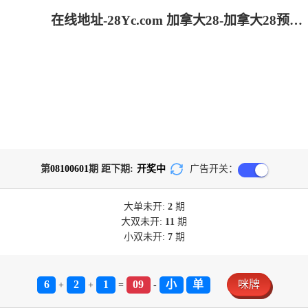
在线地址-28Yc.com 加拿大28-加拿大28预测官网咪牌|加拿大28结果预测官网|飞飞加拿大PC咪牌在线预测|加拿大预测在线PC预测|加拿大28咪牌结果查询_研究加拿大_组合!
第
08100601
期 距下期:
开奖中
广告开关：
大单
未开:
2
期
大双
未开:
11
期
小双
未开:
7
期
6
2
1
09
小
单
咪牌
+
+
=
-