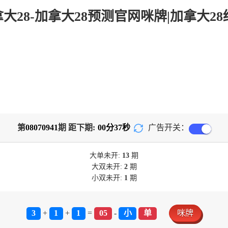
第
08070941
期 距下期:
00
分
36
秒
广告开关：
大单
未开:
13
期
大双
未开:
2
期
小双
未开:
1
期
3
+
1
+
1
=
05
-
小
单
咪牌