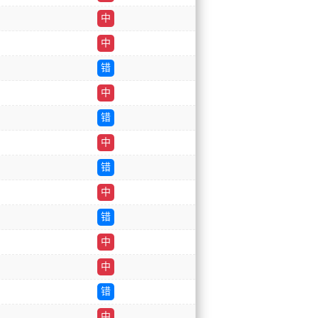
中
中
错
中
错
中
错
中
错
中
中
错
中