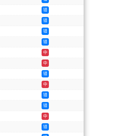
错
错
错
错
中
中
错
中
错
错
中
错