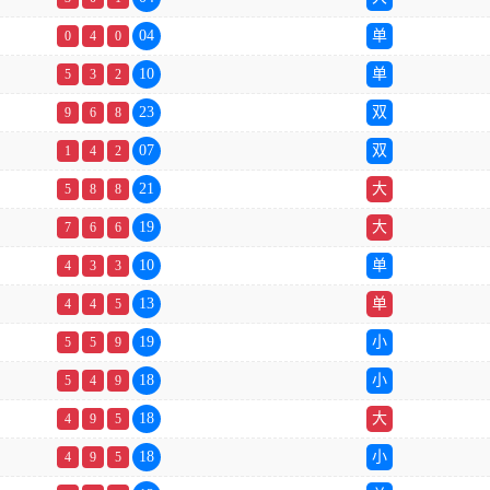
04
单
0
4
0
10
单
5
3
2
23
双
9
6
8
07
双
1
4
2
21
大
5
8
8
19
大
7
6
6
10
单
4
3
3
13
单
4
4
5
19
小
5
5
9
18
小
5
4
9
18
大
4
9
5
18
小
4
9
5