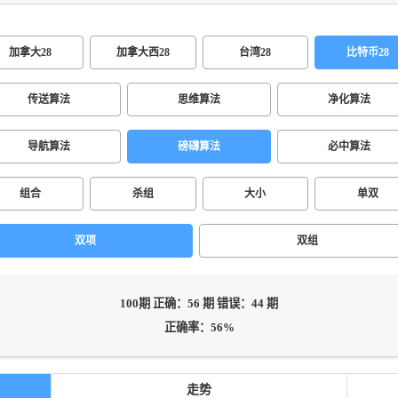
加拿大28
加拿大西28
台湾28
比特币28
传送算法
思维算法
净化算法
导航算法
磅礴算法
必中算法
组合
杀组
大小
单双
双项
双组
100期 正确：56 期 错误：44 期
正确率：56%
走势