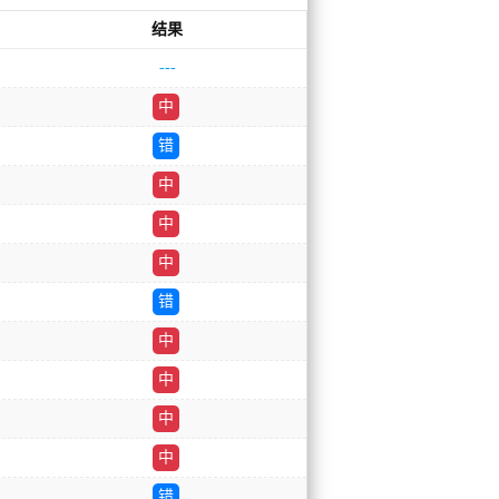
结果
---
中
错
中
中
中
错
中
中
中
中
错