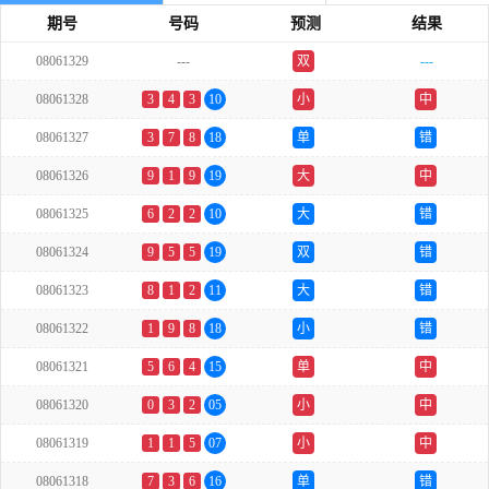
期号
号码
预测
结果
08061329
---
双
---
08061328
3
4
3
10
小
中
08061327
3
7
8
18
单
错
08061326
9
1
9
19
大
中
08061325
6
2
2
10
大
错
08061324
9
5
5
19
双
错
08061323
8
1
2
11
大
错
08061322
1
9
8
18
小
错
08061321
5
6
4
15
单
中
08061320
0
3
2
05
小
中
08061319
1
1
5
07
小
中
08061318
7
3
6
16
单
错