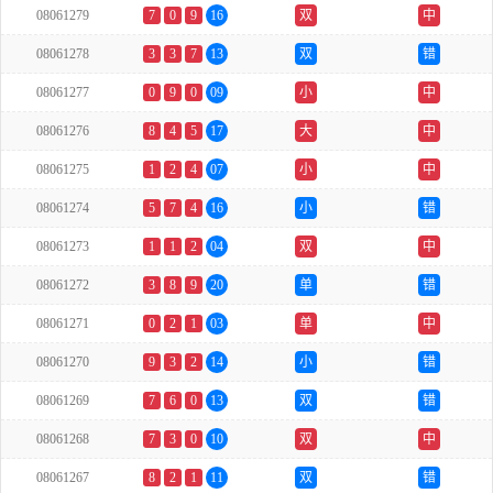
08061279
7
0
9
16
双
中
08061278
3
3
7
13
双
错
08061277
0
9
0
09
小
中
08061276
8
4
5
17
大
中
08061275
1
2
4
07
小
中
08061274
5
7
4
16
小
错
08061273
1
1
2
04
双
中
08061272
3
8
9
20
单
错
08061271
0
2
1
03
单
中
08061270
9
3
2
14
小
错
08061269
7
6
0
13
双
错
08061268
7
3
0
10
双
中
08061267
8
2
1
11
双
错