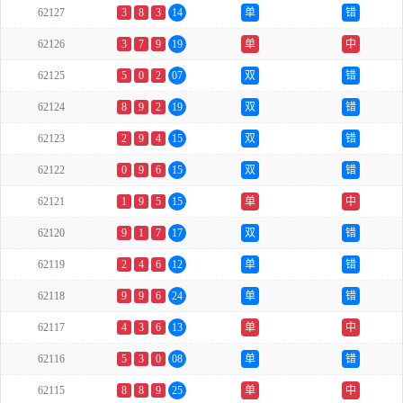
62127
3
8
3
14
单
错
62126
3
7
9
19
单
中
62125
5
0
2
07
双
错
62124
8
9
2
19
双
错
62123
2
9
4
15
双
错
62122
0
9
6
15
双
错
62121
1
9
5
15
单
中
62120
9
1
7
17
双
错
62119
2
4
6
12
单
错
62118
9
9
6
24
单
错
62117
4
3
6
13
单
中
62116
5
3
0
08
单
错
62115
8
8
9
25
单
中