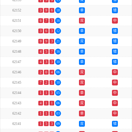
62153
1
3
9
13
双
错
62152
3
9
6
18
单
错
62151
6
7
3
16
双
中
62150
3
6
3
12
单
错
62149
9
9
3
21
双
错
62148
4
5
7
16
单
错
62147
4
3
3
10
单
错
62146
2
0
4
06
双
中
62145
7
2
1
10
双
中
62144
1
1
3
05
单
中
62143
4
1
1
06
双
中
62142
1
1
1
03
单
中
62141
1
5
3
09
双
错