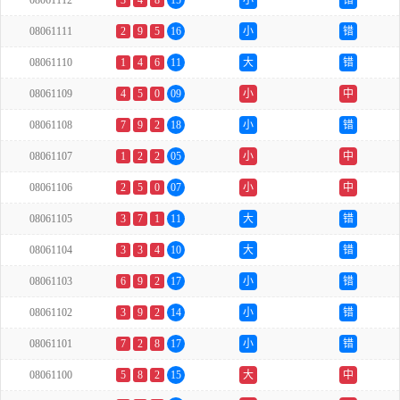
08061112
3
4
8
15
小
错
08061111
2
9
5
16
小
错
08061110
1
4
6
11
大
错
08061109
4
5
0
09
小
中
08061108
7
9
2
18
小
错
08061107
1
2
2
05
小
中
08061106
2
5
0
07
小
中
08061105
3
7
1
11
大
错
08061104
3
3
4
10
大
错
08061103
6
9
2
17
小
错
08061102
3
9
2
14
小
错
08061101
7
2
8
17
小
错
08061100
5
8
2
15
大
中