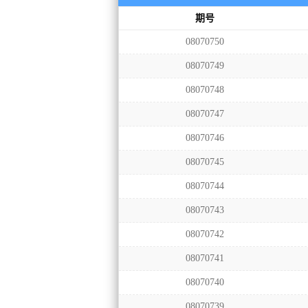
期号
08070750
08070749
08070748
08070747
08070746
08070745
08070744
08070743
08070742
08070741
08070740
08070739