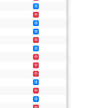
错
中
错
错
中
错
中
中
中
错
中
错
中