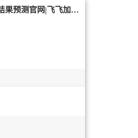
在线地址-28Yc.com 加拿大28-加拿大28预测官网咪牌|加拿大28结果预测官网|飞飞加拿大PC咪牌在线预测|加拿大预测在线PC预测|加拿大28咪牌结果查询_研究加拿大_组合!