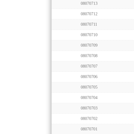
08070713
08070712
08070711
08070710
08070709
08070708
08070707
08070706
08070705
08070704
08070703
08070702
08070701