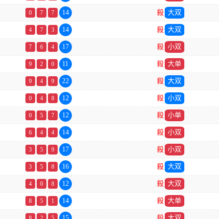
14
殺
大双
0
7
7
14
殺
大双
4
7
3
17
殺
小双
7
6
4
11
殺
大单
9
2
0
22
殺
大双
9
4
9
12
殺
小双
0
4
8
12
殺
小单
0
5
7
14
殺
小双
6
4
4
17
殺
小双
3
5
9
16
殺
大双
3
5
8
12
殺
大双
4
0
8
14
殺
大单
8
5
1
15
殺
大双
8
2
5