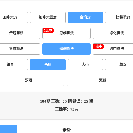
加拿大28
加拿大西28
台湾28
比特币28
传送算法
思维算法
净化算法
导航算法
磅礴算法
必中算法
组合
杀组
大小
单双
双项
双组
100期 正确：75 期 错误：25 期
正确率：75%
走势