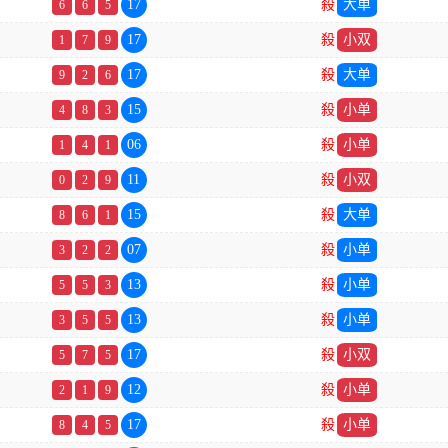
17
殺
大单
6
6
5
17
殺
小双
1
7
9
17
殺
大单
9
2
6
15
殺
小单
4
8
3
06
殺
小单
1
4
1
11
殺
小双
0
2
9
15
殺
大单
8
6
1
07
殺
小单
3
2
2
13
殺
小单
5
5
3
13
殺
小单
3
5
5
17
殺
小双
5
7
5
12
殺
小单
2
1
9
17
殺
小单
8
4
5