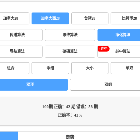
加拿大28
加拿大西28
台湾28
比特币28
传送算法
思维算法
净化算法
导航算法
磅礴算法
必中算法
组合
杀组
大小
单双
双项
双组
100期 正确：42 期 错误：58 期
正确率：42%
走势