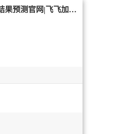
在线地址-28Yc.com 加拿大28-加拿大28预测官网咪牌|加拿大28结果预测官网|飞飞加拿大PC咪牌在线预测|加拿大预测在线PC预测|加拿大28咪牌结果查询_研究加拿大_组合!