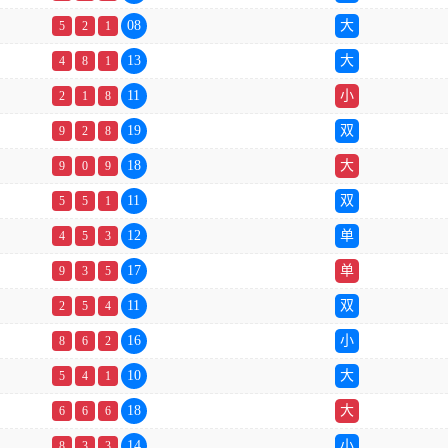
08
大
5
2
1
13
大
4
8
1
11
小
2
1
8
19
双
9
2
8
18
大
9
0
9
11
双
5
5
1
12
单
4
5
3
17
单
9
3
5
11
双
2
5
4
16
小
8
6
2
10
大
5
4
1
18
大
6
6
6
14
小
8
3
3