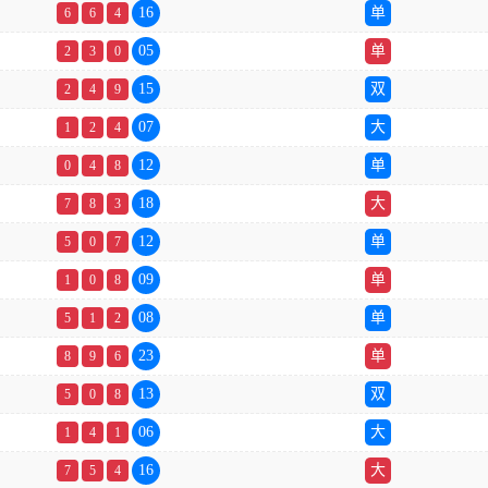
16
单
6
6
4
05
单
2
3
0
15
双
2
4
9
07
大
1
2
4
12
单
0
4
8
18
大
7
8
3
12
单
5
0
7
09
单
1
0
8
08
单
5
1
2
23
单
8
9
6
13
双
5
0
8
06
大
1
4
1
16
大
7
5
4