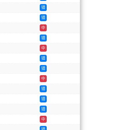
错
错
中
错
中
错
错
中
错
错
错
中
错