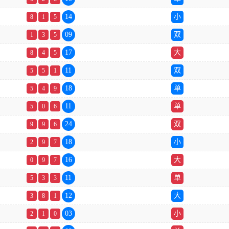
14
小
8
1
5
09
双
1
3
5
17
大
8
4
5
11
双
5
5
1
18
单
5
4
9
11
单
5
0
6
24
双
9
9
6
18
小
2
9
7
16
大
0
9
7
11
单
5
3
3
12
大
3
8
1
03
小
2
1
0