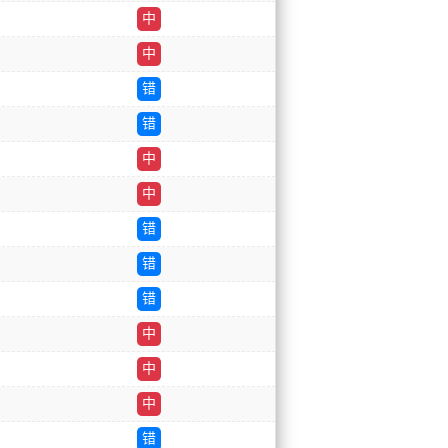
中
中
错
错
中
中
错
错
错
中
中
中
错