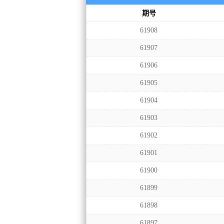
期号
61908
61907
61906
61905
61904
61903
61902
61901
61900
61899
61898
61897