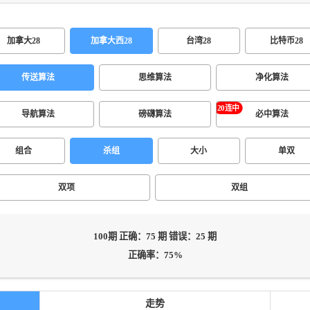
加拿大28
加拿大西28
台湾28
比特币28
传送算法
思维算法
净化算法
导航算法
磅礴算法
必中算法
组合
杀组
大小
单双
双项
双组
100期 正确：75 期 错误：25 期
正确率：75%
走势