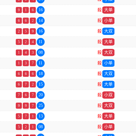
16
殺
大单
9
1
6
14
殺
小单
6
6
2
16
殺
大双
2
5
9
11
殺
大单
5
2
4
08
殺
大双
1
4
3
11
殺
小单
1
3
7
18
殺
大双
6
6
6
15
殺
大单
6
7
2
20
殺
小双
7
6
7
25
殺
大双
9
9
7
13
殺
大单
5
7
1
08
殺
小单
5
2
1