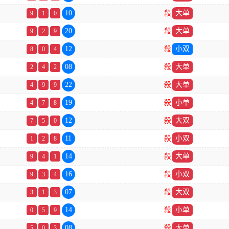
10
殺
大单
9
1
0
20
殺
大单
9
2
9
12
殺
小双
8
0
4
08
殺
大单
2
4
2
22
殺
大单
4
9
9
19
殺
小单
4
7
8
12
殺
大双
7
5
0
11
殺
小双
1
2
8
14
殺
大单
9
4
1
16
殺
小双
9
3
4
07
殺
大双
3
1
3
14
殺
小单
0
5
9
08
殺
大单
5
0
3