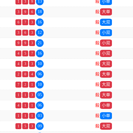
13
殺
小单
1
3
9
18
殺
大单
3
9
6
16
殺
大双
6
7
3
12
殺
小双
3
6
3
21
殺
小双
9
9
3
16
殺
小双
4
5
7
10
殺
大双
4
3
3
06
殺
大单
2
0
4
10
殺
大双
7
2
1
05
殺
大单
1
1
3
06
殺
小单
4
1
1
03
殺
小单
1
1
1
09
殺
大双
1
5
3