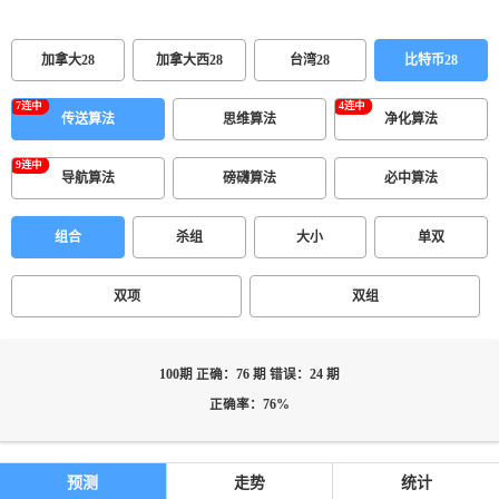
加拿大28
加拿大西28
台湾28
比特币28
传送算法
思维算法
净化算法
导航算法
磅礴算法
必中算法
组合
杀组
大小
单双
双项
双组
100期 正确：76 期 错误：24 期
正确率：76%
预测
走势
统计