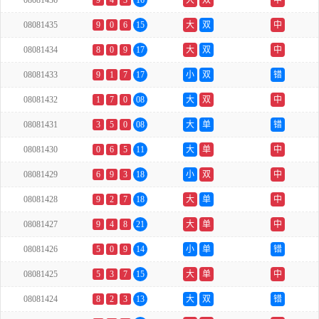
08081436
9
4
3
16
大
双
中
08081435
9
0
6
15
大
双
中
08081434
8
0
9
17
大
双
中
08081433
9
1
7
17
小
双
错
08081432
1
7
0
08
大
双
中
08081431
3
5
0
08
大
单
错
08081430
0
6
5
11
大
单
中
08081429
6
9
3
18
小
双
中
08081428
9
2
7
18
大
单
中
08081427
9
4
8
21
大
单
中
08081426
5
0
9
14
小
单
错
08081425
5
3
7
15
大
单
中
08081424
8
2
3
13
大
双
错