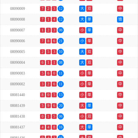
08090009
7
2
3
12
大
双
中
08090008
7
1
4
12
大
单
错
08090007
1
2
3
06
小
单
中
08090006
7
8
6
21
小
单
中
08090005
2
5
3
10
大
双
中
08090004
6
1
1
08
大
双
中
08090003
5
6
0
11
小
单
中
08090002
3
2
6
11
小
单
中
08081440
8
0
5
13
小
单
中
08081439
5
9
6
20
大
单
中
08081438
0
1
5
06
小
双
中
08081437
4
4
8
16
大
单
中