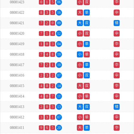
08081423
0
1
5
06
小
双
中
08081422
8
3
5
16
大
单
中
08081421
7
2
0
09
大
双
错
08081420
7
1
4
12
小
双
中
08081419
1
0
3
04
小
单
中
08081418
7
4
8
19
小
单
中
08081417
7
2
1
10
小
单
中
08081416
2
3
2
07
小
双
中
08081415
4
8
2
14
大
双
中
08081414
4
0
7
11
小
单
中
08081413
2
8
3
13
大
双
错
08081412
3
3
1
07
小
单
中
08081411
9
6
5
20
大
单
中