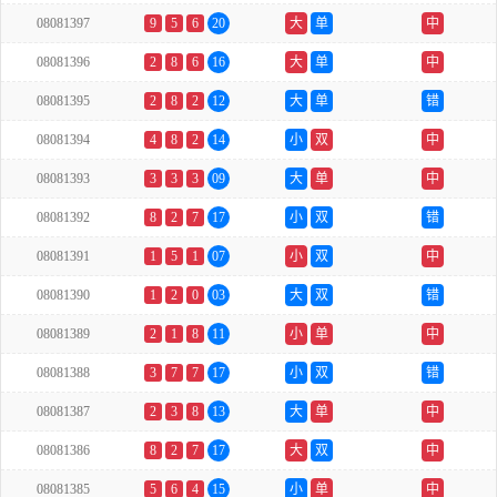
08081397
9
5
6
20
大
单
中
08081396
2
8
6
16
大
单
中
08081395
2
8
2
12
大
单
错
08081394
4
8
2
14
小
双
中
08081393
3
3
3
09
大
单
中
08081392
8
2
7
17
小
双
错
08081391
1
5
1
07
小
双
中
08081390
1
2
0
03
大
双
错
08081389
2
1
8
11
小
单
中
08081388
3
7
7
17
小
双
错
08081387
2
3
8
13
大
单
中
08081386
8
2
7
17
大
双
中
08081385
5
6
4
15
小
单
中