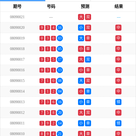
期号
号码
预测
结果
08090021
---
大
双
---
08090020
9
3
4
16
小
双
中
08090019
0
3
0
03
大
单
中
08090018
3
1
1
05
小
单
中
08090017
9
3
5
17
大
双
中
08090016
9
3
1
13
小
单
中
08090015
7
1
0
08
大
双
中
08090014
1
1
2
04
小
单
中
08090013
7
3
6
16
小
单
错
08090012
7
5
8
20
大
双
中
08090011
3
9
2
14
小
单
错
08090010
8
9
4
21
大
单
中