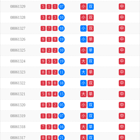
08061329
5
1
1
07
小
双
中
08061328
3
4
3
10
小
双
中
08061327
3
7
8
18
小
双
中
08061326
9
1
9
19
小
单
中
08061325
6
2
2
10
小
单
中
08061324
9
5
5
19
大
双
中
08061323
8
1
2
11
大
单
中
08061322
1
9
8
18
小
双
中
08061321
5
6
4
15
大
单
中
08061320
0
3
2
05
小
双
中
08061319
1
1
5
07
小
双
中
08061318
7
3
6
16
大
单
中
08061317
8
9
4
21
大
双
中