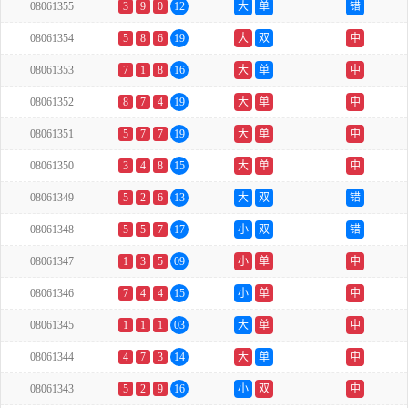
08061355
3
9
0
12
大
单
错
08061354
5
8
6
19
大
双
中
08061353
7
1
8
16
大
单
中
08061352
8
7
4
19
大
单
中
08061351
5
7
7
19
大
单
中
08061350
3
4
8
15
大
单
中
08061349
5
2
6
13
大
双
错
08061348
5
5
7
17
小
双
错
08061347
1
3
5
09
小
单
中
08061346
7
4
4
15
小
单
中
08061345
1
1
1
03
大
单
中
08061344
4
7
3
14
大
单
中
08061343
5
2
9
16
小
双
中