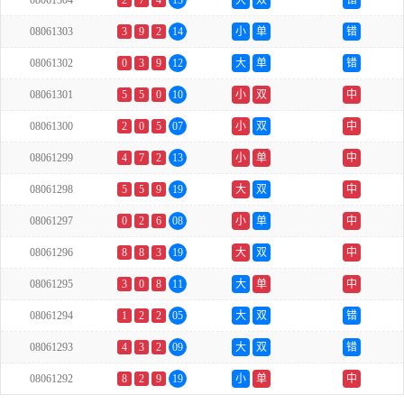
08061304
2
7
4
13
大
双
错
08061303
3
9
2
14
小
单
错
08061302
0
3
9
12
大
单
错
08061301
5
5
0
10
小
双
中
08061300
2
0
5
07
小
双
中
08061299
4
7
2
13
小
单
中
08061298
5
5
9
19
大
双
中
08061297
0
2
6
08
小
单
中
08061296
8
8
3
19
大
双
中
08061295
3
0
8
11
大
单
中
08061294
1
2
2
05
大
双
错
08061293
4
3
2
09
大
双
错
08061292
8
2
9
19
小
单
中